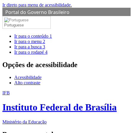
Ir direto para menu de acessibilidade.
Portal do Governo Brasileiro
Portuguese
Ir para o conteúdo
1
Ir para o menu
2
Ir para a busca
3
Ir para o rodapé
4
Opções de acessibilidade
Acessibilidade
Alto contraste
IFB
Instituto Federal de Brasília
Ministério da Educação