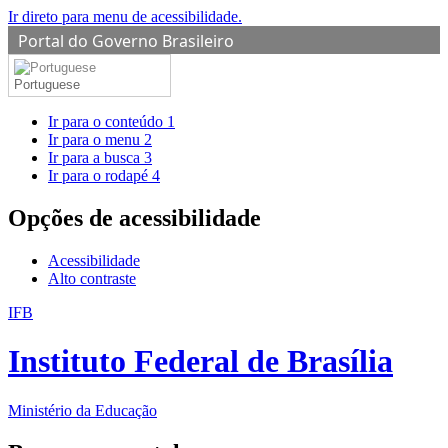
Ir direto para menu de acessibilidade.
Portal do Governo Brasileiro
Portuguese
Ir para o conteúdo
1
Ir para o menu
2
Ir para a busca
3
Ir para o rodapé
4
Opções de acessibilidade
Acessibilidade
Alto contraste
IFB
Instituto Federal de Brasília
Ministério da Educação