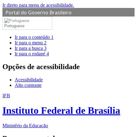
Ir direto para menu de acessibilidade.
Portal do Governo Brasileiro
Portuguese
Ir para o conteúdo
1
Ir para o menu
2
Ir para a busca
3
Ir para o rodapé
4
Opções de acessibilidade
Acessibilidade
Alto contraste
IFB
Instituto Federal de Brasília
Ministério da Educação