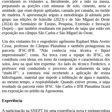
convidaram os visitantes a, literalmente, pôr a mão na massa,
preparando as porções com misturas de solo, cimento, areia e
umidade, que eram depois apiloadas, camada por camada, no molde
de madeira. A apresentação seguiu a metodologia já adotada pelo
grupo nas edições de Joinville (2023) e de São Miguel do Oeste
(2024) do Seminário de Ensino, Pesquisa, Extensão e Inovação
(Sepei) – que também resultaram em paredes de taipa que estão em
exposição nos câmpus São Carlos e São Miguel do Oeste.
Um dos visitantes foi o engenheiro agrônomo Raphael Maia Aveiro
Cessa, professor do Câmpus Planaltina e também protagonista na
parceria IFSC-IFB. “Não conhecia essa técnica e fiquei
impressionado”, conta. Na troca com a equipe do IFSC, ele
contribuiu com ideias em torno da composição e características dos
solos, área na qual tem expertise. Ao lado do técnico Frederico, o
professor está conduzindo o processo de acabamento da taipa
“multi-IF”: a estrutura está recebendo a aplicação de resina
hidrofugante, material que impede a infiltração de água e mantém,
ao mesmo tempo, a respirabilidade. Quando estiver pronta, a taipa
resultado da parceria entre IFSC São Carlos e IFB Planaltina ficará
em exposição no prédio da Agronomia.
Experiência
A participação na SNEPT foi uma experiência nova e enriquecedora