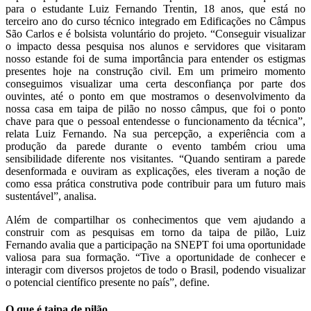
para o estudante Luiz Fernando Trentin, 18 anos, que está no
terceiro ano do curso técnico integrado em Edificações no Câmpus
São Carlos e é bolsista voluntário do projeto. “Conseguir visualizar
o impacto dessa pesquisa nos alunos e servidores que visitaram
nosso estande foi de suma importância para entender os estigmas
presentes hoje na construção civil. Em um primeiro momento
conseguimos visualizar uma certa desconfiança por parte dos
ouvintes, até o ponto em que mostramos o desenvolvimento da
nossa casa em taipa de pilão no nosso câmpus, que foi o ponto
chave para que o pessoal entendesse o funcionamento da técnica”,
relata Luiz Fernando. Na sua percepção, a experiência com a
produção da parede durante o evento também criou uma
sensibilidade diferente nos visitantes. “Quando sentiram a parede
desenformada e ouviram as explicações, eles tiveram a noção de
como essa prática construtiva pode contribuir para um futuro mais
sustentável”, analisa.
Além de compartilhar os conhecimentos que vem ajudando a
construir com as pesquisas em torno da taipa de pilão, Luiz
Fernando avalia que a participação na SNEPT foi uma oportunidade
valiosa para sua formação. “Tive a oportunidade de conhecer e
interagir com diversos projetos de todo o Brasil, podendo visualizar
o potencial científico presente no país”, define.
O que é taipa de pilão