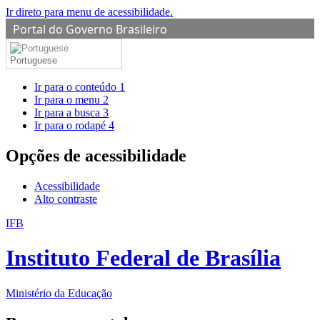
Ir direto para menu de acessibilidade.
Portal do Governo Brasileiro
Portuguese
Ir para o conteúdo
1
Ir para o menu
2
Ir para a busca
3
Ir para o rodapé
4
Opções de acessibilidade
Acessibilidade
Alto contraste
IFB
Instituto Federal de Brasília
Ministério da Educação