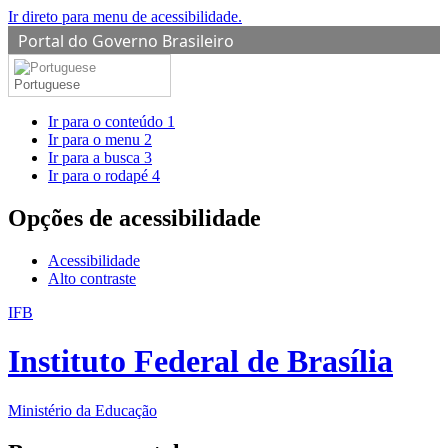
Ir direto para menu de acessibilidade.
Portal do Governo Brasileiro
Portuguese
Ir para o conteúdo
1
Ir para o menu
2
Ir para a busca
3
Ir para o rodapé
4
Opções de acessibilidade
Acessibilidade
Alto contraste
IFB
Instituto Federal de Brasília
Ministério da Educação