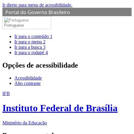
Ir direto para menu de acessibilidade.
Portal do Governo Brasileiro
Portuguese
Ir para o conteúdo
1
Ir para o menu
2
Ir para a busca
3
Ir para o rodapé
4
Opções de acessibilidade
Acessibilidade
Alto contraste
IFB
Instituto Federal de Brasília
Ministério da Educação