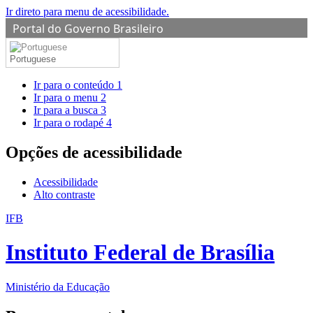
Ir direto para menu de acessibilidade.
Portal do Governo Brasileiro
Portuguese
Ir para o conteúdo
1
Ir para o menu
2
Ir para a busca
3
Ir para o rodapé
4
Opções de acessibilidade
Acessibilidade
Alto contraste
IFB
Instituto Federal de Brasília
Ministério da Educação