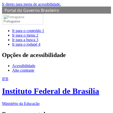
Ir direto para menu de acessibilidade.
Portal do Governo Brasileiro
Portuguese
Ir para o conteúdo
1
Ir para o menu
2
Ir para a busca
3
Ir para o rodapé
4
Opções de acessibilidade
Acessibilidade
Alto contraste
IFB
Instituto Federal de Brasília
Ministério da Educação