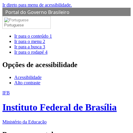
Ir direto para menu de acessibilidade.
Portal do Governo Brasileiro
Portuguese
Ir para o conteúdo
1
Ir para o menu
2
Ir para a busca
3
Ir para o rodapé
4
Opções de acessibilidade
Acessibilidade
Alto contraste
IFB
Instituto Federal de Brasília
Ministério da Educação