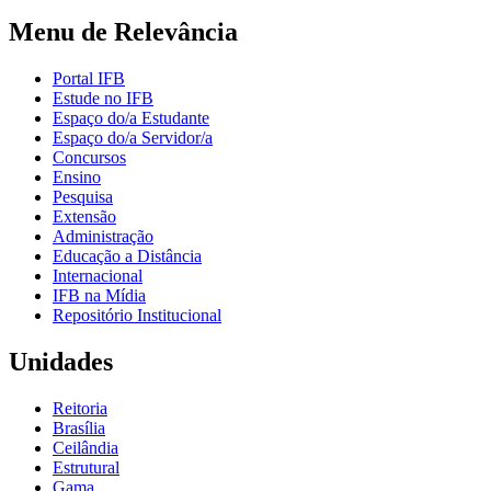
Menu de Relevância
Portal IFB
Estude no IFB
Espaço do/a Estudante
Espaço do/a Servidor/a
Concursos
Ensino
Pesquisa
Extensão
Administração
Educação a Distância
Internacional
IFB na Mídia
Repositório Institucional
Unidades
Reitoria
Brasília
Ceilândia
Estrutural
Gama