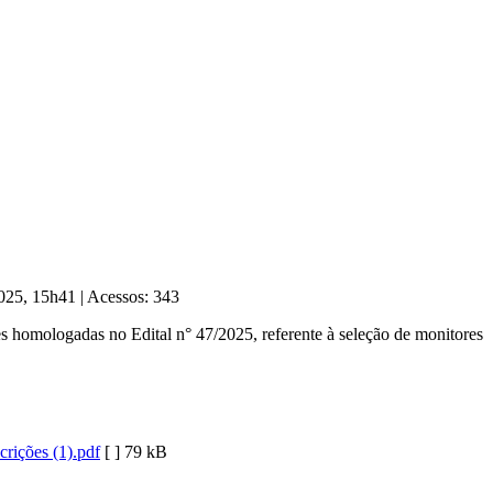
2025, 15h41
|
Acessos: 343
s homologadas no Edital n° 47/2025, referente à seleção de monitores
rições (1).pdf
[ ]
79 kB