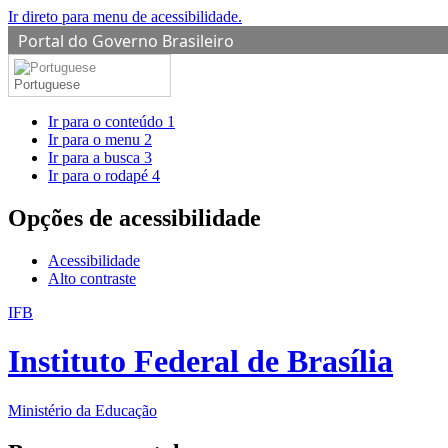
Ir direto para menu de acessibilidade.
Portal do Governo Brasileiro
Portuguese
Ir para o conteúdo
1
Ir para o menu
2
Ir para a busca
3
Ir para o rodapé
4
Opções de acessibilidade
Acessibilidade
Alto contraste
IFB
Instituto Federal de Brasília
Ministério da Educação