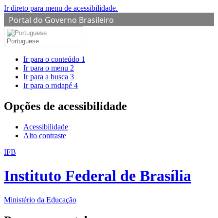
Ir direto para menu de acessibilidade.
Portal do Governo Brasileiro
Portuguese
Ir para o conteúdo
1
Ir para o menu
2
Ir para a busca
3
Ir para o rodapé
4
Opções de acessibilidade
Acessibilidade
Alto contraste
IFB
Instituto Federal de Brasília
Ministério da Educação