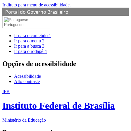
Ir direto para menu de acessibilidade.
Portal do Governo Brasileiro
Portuguese
Ir para o conteúdo
1
Ir para o menu
2
Ir para a busca
3
Ir para o rodapé
4
Opções de acessibilidade
Acessibilidade
Alto contraste
IFB
Instituto Federal de Brasília
Ministério da Educação