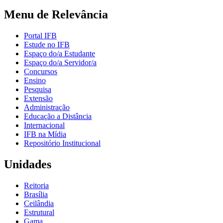
Menu de Relevância
Portal IFB
Estude no IFB
Espaço do/a Estudante
Espaço do/a Servidor/a
Concursos
Ensino
Pesquisa
Extensão
Administração
Educação a Distância
Internacional
IFB na Mídia
Repositório Institucional
Unidades
Reitoria
Brasília
Ceilândia
Estrutural
Gama