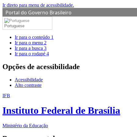
Ir direto para menu de acessibilidade.
Portal do Governo Brasileiro
Portuguese
Ir para o conteúdo
1
Ir para o menu
2
Ir para a busca
3
Ir para o rodapé
4
Opções de acessibilidade
Acessibilidade
Alto contraste
IFB
Instituto Federal de Brasília
Ministério da Educação