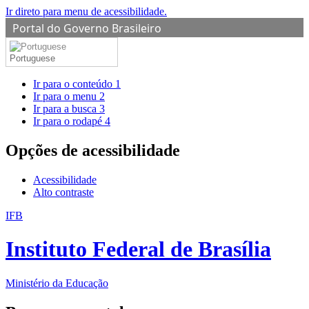
Ir direto para menu de acessibilidade.
Portal do Governo Brasileiro
Portuguese
Ir para o conteúdo
1
Ir para o menu
2
Ir para a busca
3
Ir para o rodapé
4
Opções de acessibilidade
Acessibilidade
Alto contraste
IFB
Instituto Federal de Brasília
Ministério da Educação