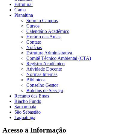
Estrutural
Gama
Planaltina
Sobre o Campus
Cursos
Calendário Acadêmico
Horário das Aulas
Contato
Notícias
Estrutura Administrativa
Comitê Técnico Ambiental (CTA)
Registro Acadêmico
Atividade Docente
Normas Internas
Biblioteca
Conselho Gestor
Boletins de Serviço
Recanto das Emas
Riacho Fundo
Samambaia
São Sebastião
Taguatinga
Acesso à Informação