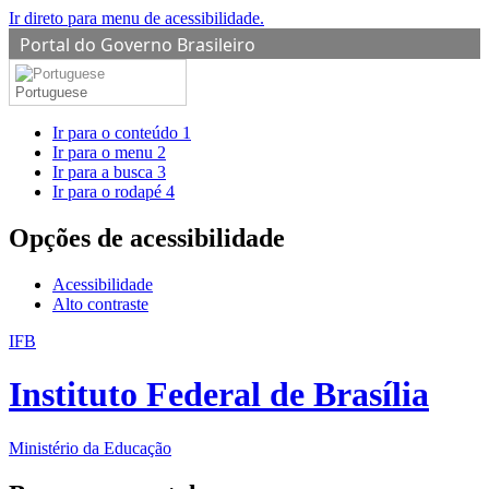
Ir direto para menu de acessibilidade.
Portal do Governo Brasileiro
Portuguese
Ir para o conteúdo
1
Ir para o menu
2
Ir para a busca
3
Ir para o rodapé
4
Opções de acessibilidade
Acessibilidade
Alto contraste
IFB
Instituto Federal de Brasília
Ministério da Educação