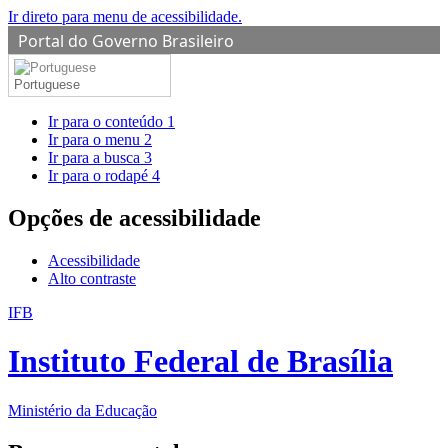
Ir direto para menu de acessibilidade.
Portal do Governo Brasileiro
Portuguese
Ir para o conteúdo
1
Ir para o menu
2
Ir para a busca
3
Ir para o rodapé
4
Opções de acessibilidade
Acessibilidade
Alto contraste
IFB
Instituto Federal de Brasília
Ministério da Educação