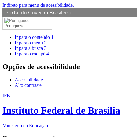
Ir direto para menu de acessibilidade.
Portal do Governo Brasileiro
Portuguese
Ir para o conteúdo
1
Ir para o menu
2
Ir para a busca
3
Ir para o rodapé
4
Opções de acessibilidade
Acessibilidade
Alto contraste
IFB
Instituto Federal de Brasília
Ministério da Educação