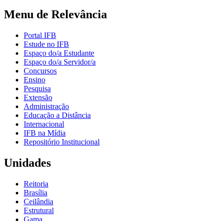
Menu de Relevância
Portal IFB
Estude no IFB
Espaço do/a Estudante
Espaço do/a Servidor/a
Concursos
Ensino
Pesquisa
Extensão
Administração
Educação a Distância
Internacional
IFB na Mídia
Repositório Institucional
Unidades
Reitoria
Brasília
Ceilândia
Estrutural
Gama