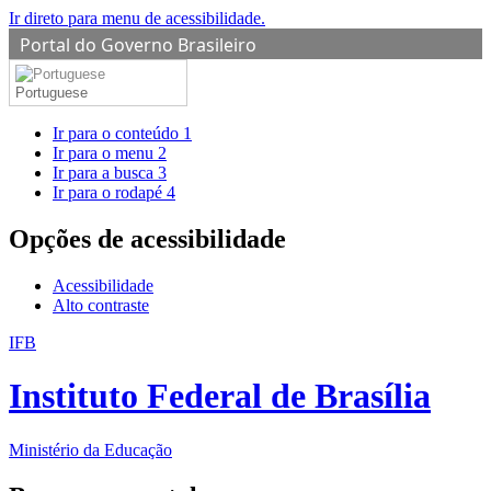
Ir direto para menu de acessibilidade.
Portal do Governo Brasileiro
Portuguese
Ir para o conteúdo
1
Ir para o menu
2
Ir para a busca
3
Ir para o rodapé
4
Opções de acessibilidade
Acessibilidade
Alto contraste
IFB
Instituto Federal de Brasília
Ministério da Educação