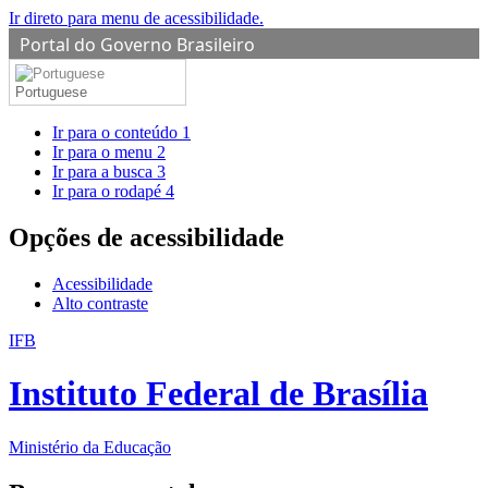
Ir direto para menu de acessibilidade.
Portal do Governo Brasileiro
Portuguese
Ir para o conteúdo
1
Ir para o menu
2
Ir para a busca
3
Ir para o rodapé
4
Opções de acessibilidade
Acessibilidade
Alto contraste
IFB
Instituto Federal de Brasília
Ministério da Educação