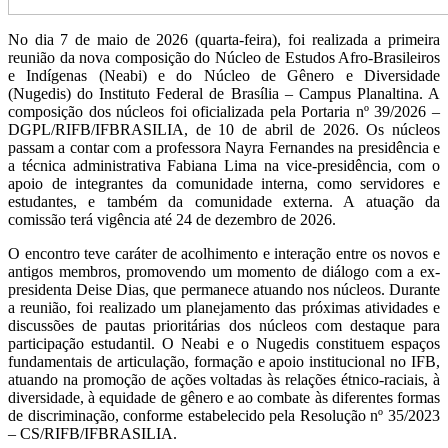
No dia 7 de maio de 2026 (quarta-feira), foi realizada a primeira
reunião da nova composição do Núcleo de Estudos Afro-Brasileiros
e Indígenas (Neabi) e do Núcleo de Gênero e Diversidade
(Nugedis) do Instituto Federal de Brasília – Campus Planaltina. A
composição dos núcleos foi oficializada pela Portaria nº 39/2026 –
DGPL/RIFB/IFBRASILIA, de 10 de abril de 2026. Os núcleos
passam a contar com a professora Nayra Fernandes na presidência e
a técnica administrativa Fabiana Lima na vice-presidência, com o
apoio de integrantes da comunidade interna, como servidores e
estudantes, e também da comunidade externa. A atuação da
comissão terá vigência até 24 de dezembro de 2026.
O encontro teve caráter de acolhimento e interação entre os novos e
antigos membros, promovendo um momento de diálogo com a ex-
presidenta Deise Dias, que permanece atuando nos núcleos. Durante
a reunião, foi realizado um planejamento das próximas atividades e
discussões de pautas prioritárias dos núcleos com destaque para
participação estudantil. O Neabi e o Nugedis constituem espaços
fundamentais de articulação, formação e apoio institucional no IFB,
atuando na promoção de ações voltadas às relações étnico-raciais, à
diversidade, à equidade de gênero e ao combate às diferentes formas
de discriminação, conforme estabelecido pela Resolução nº 35/2023
– CS/RIFB/IFBRASILIA.