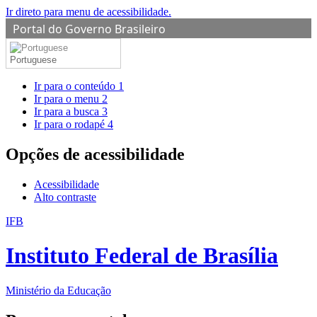
Ir direto para menu de acessibilidade.
Portal do Governo Brasileiro
Portuguese
Ir para o conteúdo
1
Ir para o menu
2
Ir para a busca
3
Ir para o rodapé
4
Opções de acessibilidade
Acessibilidade
Alto contraste
IFB
Instituto Federal de Brasília
Ministério da Educação