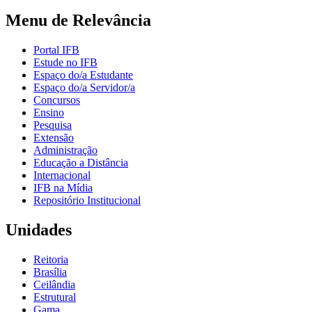
Menu de Relevância
Portal IFB
Estude no IFB
Espaço do/a Estudante
Espaço do/a Servidor/a
Concursos
Ensino
Pesquisa
Extensão
Administração
Educação a Distância
Internacional
IFB na Mídia
Repositório Institucional
Unidades
Reitoria
Brasília
Ceilândia
Estrutural
Gama