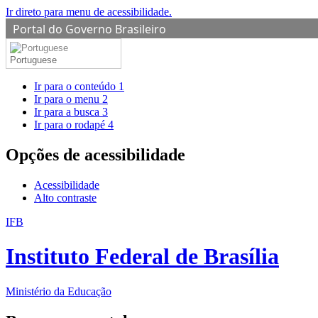
Ir direto para menu de acessibilidade.
Portal do Governo Brasileiro
Portuguese
Ir para o conteúdo
1
Ir para o menu
2
Ir para a busca
3
Ir para o rodapé
4
Opções de acessibilidade
Acessibilidade
Alto contraste
IFB
Instituto Federal de Brasília
Ministério da Educação