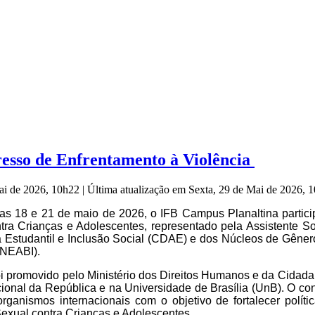
esso de Enfrentamento à Violência
Mai de 2026, 10h22
|
Última atualização em Sexta, 29 de Mai de 2026,
ias 18 e 21 de maio de 2026, o IFB Campus Planaltina partici
tra Crianças e Adolescentes, representado pela Assistente S
a Estudantil e Inclusão Social (CDAE) e dos Núcleos de Gêner
(NEABI).
oi promovido pelo Ministério dos Direitos Humanos e da Cidadan
onal da República e na Universidade de Brasília (UnB). O con
 organismos internacionais com o objetivo de fortalecer polí
Sexual contra Crianças e Adolescentes.