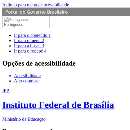
Ir direto para menu de acessibilidade.
Portal do Governo Brasileiro
Portuguese
Ir para o conteúdo
1
Ir para o menu
2
Ir para a busca
3
Ir para o rodapé
4
Opções de acessibilidade
Acessibilidade
Alto contraste
IFB
Instituto Federal de Brasília
Ministério da Educação