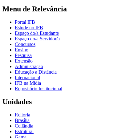
Menu de Relevância
Portal IFB
Estude no IFB
Espaço do/a Estudante
Espaço do/a Servidor/a
Concursos
Ensino
Pesquisa
Extensão
Administração
Educação a Distância
Internacional
IFB na Mídia
Repositório Institucional
Unidades
Reitoria
Brasília
Ceilândia
Estrutural
Gama