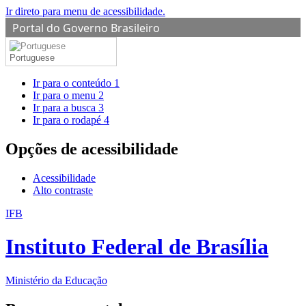
Ir direto para menu de acessibilidade.
Portal do Governo Brasileiro
Portuguese
Ir para o conteúdo
1
Ir para o menu
2
Ir para a busca
3
Ir para o rodapé
4
Opções de acessibilidade
Acessibilidade
Alto contraste
IFB
Instituto Federal de Brasília
Ministério da Educação