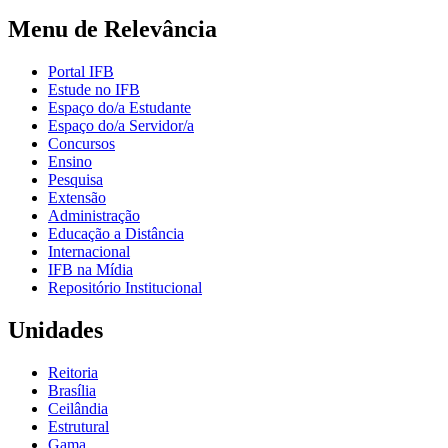
Menu de Relevância
Portal IFB
Estude no IFB
Espaço do/a Estudante
Espaço do/a Servidor/a
Concursos
Ensino
Pesquisa
Extensão
Administração
Educação a Distância
Internacional
IFB na Mídia
Repositório Institucional
Unidades
Reitoria
Brasília
Ceilândia
Estrutural
Gama