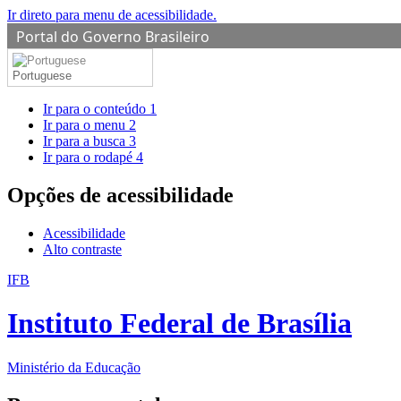
Ir direto para menu de acessibilidade.
Portal do Governo Brasileiro
Portuguese
Ir para o conteúdo
1
Ir para o menu
2
Ir para a busca
3
Ir para o rodapé
4
Opções de acessibilidade
Acessibilidade
Alto contraste
IFB
Instituto Federal de Brasília
Ministério da Educação