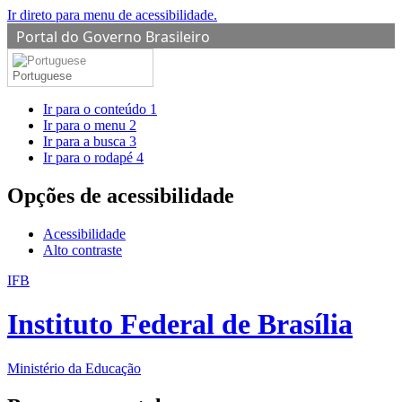
Ir direto para menu de acessibilidade.
Portal do Governo Brasileiro
Portuguese
Ir para o conteúdo
1
Ir para o menu
2
Ir para a busca
3
Ir para o rodapé
4
Opções de acessibilidade
Acessibilidade
Alto contraste
IFB
Instituto Federal de Brasília
Ministério da Educação