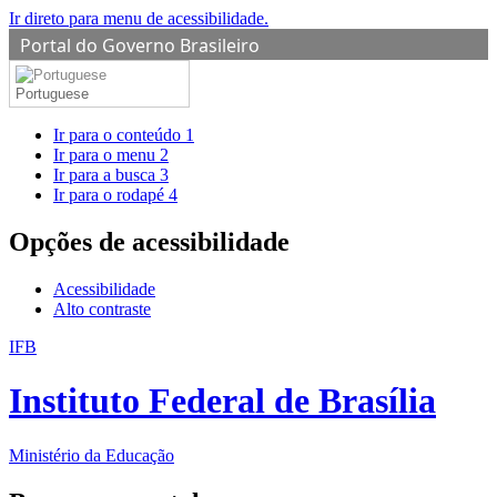
Ir direto para menu de acessibilidade.
Portal do Governo Brasileiro
Portuguese
Ir para o conteúdo
1
Ir para o menu
2
Ir para a busca
3
Ir para o rodapé
4
Opções de acessibilidade
Acessibilidade
Alto contraste
IFB
Instituto Federal de Brasília
Ministério da Educação