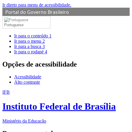
Ir direto para menu de acessibilidade.
Portal do Governo Brasileiro
Portuguese
Ir para o conteúdo
1
Ir para o menu
2
Ir para a busca
3
Ir para o rodapé
4
Opções de acessibilidade
Acessibilidade
Alto contraste
IFB
Instituto Federal de Brasília
Ministério da Educação