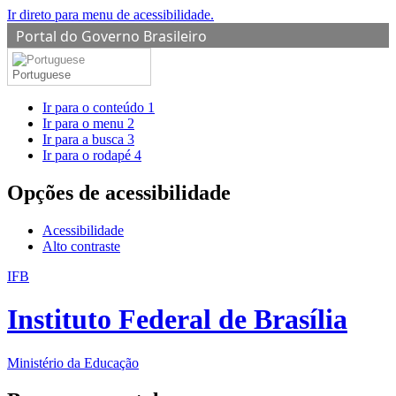
Ir direto para menu de acessibilidade.
Portal do Governo Brasileiro
Portuguese
Ir para o conteúdo
1
Ir para o menu
2
Ir para a busca
3
Ir para o rodapé
4
Opções de acessibilidade
Acessibilidade
Alto contraste
IFB
Instituto Federal de Brasília
Ministério da Educação