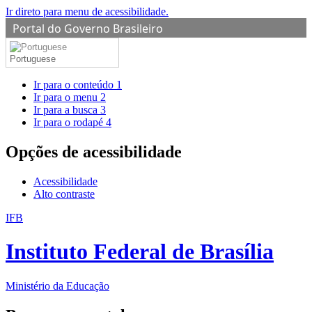
Ir direto para menu de acessibilidade.
Portal do Governo Brasileiro
Portuguese
Ir para o conteúdo
1
Ir para o menu
2
Ir para a busca
3
Ir para o rodapé
4
Opções de acessibilidade
Acessibilidade
Alto contraste
IFB
Instituto Federal de Brasília
Ministério da Educação