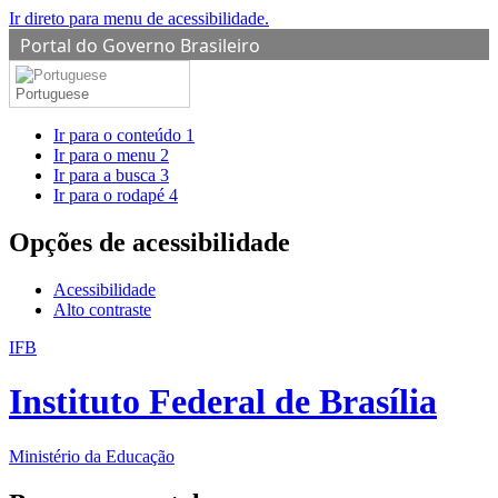
Ir direto para menu de acessibilidade.
Portal do Governo Brasileiro
Portuguese
Ir para o conteúdo
1
Ir para o menu
2
Ir para a busca
3
Ir para o rodapé
4
Opções de acessibilidade
Acessibilidade
Alto contraste
IFB
Instituto Federal de Brasília
Ministério da Educação