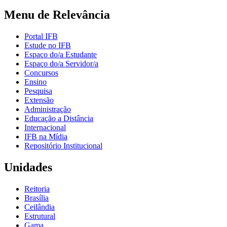
Menu de Relevância
Portal IFB
Estude no IFB
Espaço do/a Estudante
Espaço do/a Servidor/a
Concursos
Ensino
Pesquisa
Extensão
Administração
Educação a Distância
Internacional
IFB na Mídia
Repositório Institucional
Unidades
Reitoria
Brasília
Ceilândia
Estrutural
Gama