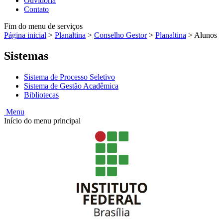
Ouvidoria
Contato
Fim do menu de serviços
Página inicial
>
Planaltina
>
Conselho Gestor
>
Planaltina
>
Alunos
Sistemas
Sistema de Processo Seletivo
Sistema de Gestão Acadêmica
Bibliotecas
Menu
Início do menu principal