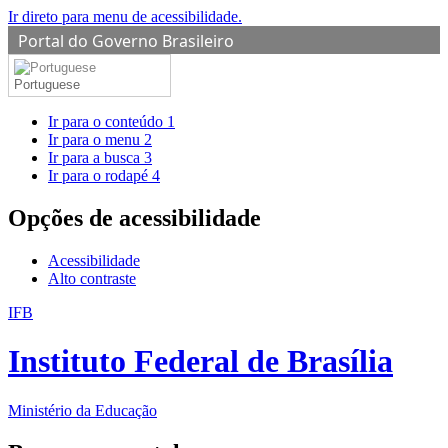
Ir direto para menu de acessibilidade.
Portal do Governo Brasileiro
Portuguese
Ir para o conteúdo
1
Ir para o menu
2
Ir para a busca
3
Ir para o rodapé
4
Opções de acessibilidade
Acessibilidade
Alto contraste
IFB
Instituto Federal de Brasília
Ministério da Educação