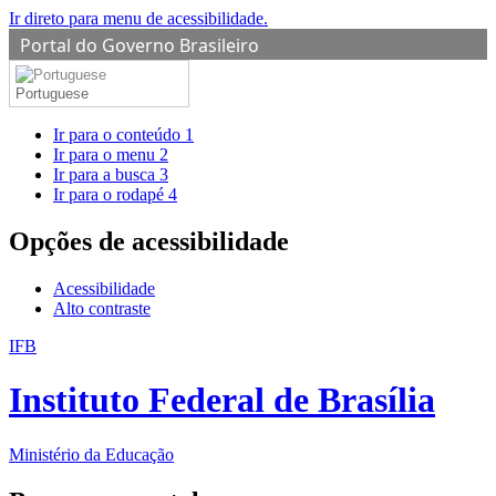
Ir direto para menu de acessibilidade.
Portal do Governo Brasileiro
Portuguese
Ir para o conteúdo
1
Ir para o menu
2
Ir para a busca
3
Ir para o rodapé
4
Opções de acessibilidade
Acessibilidade
Alto contraste
IFB
Instituto Federal de Brasília
Ministério da Educação