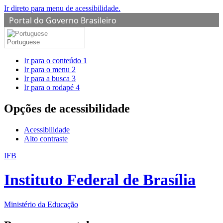
Ir direto para menu de acessibilidade.
Portal do Governo Brasileiro
Portuguese
Ir para o conteúdo
1
Ir para o menu
2
Ir para a busca
3
Ir para o rodapé
4
Opções de acessibilidade
Acessibilidade
Alto contraste
IFB
Instituto Federal de Brasília
Ministério da Educação