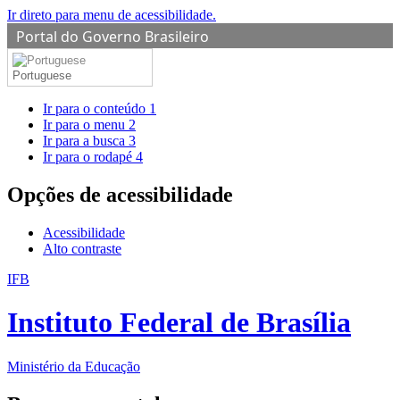
Ir direto para menu de acessibilidade.
Portal do Governo Brasileiro
Portuguese
Ir para o conteúdo
1
Ir para o menu
2
Ir para a busca
3
Ir para o rodapé
4
Opções de acessibilidade
Acessibilidade
Alto contraste
IFB
Instituto Federal de Brasília
Ministério da Educação