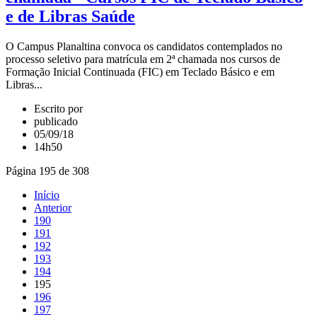
e de Libras Saúde
O Campus Planaltina convoca os candidatos contemplados no
processo seletivo para matrícula em 2ª chamada nos cursos de
Formação Inicial Continuada (FIC) em Teclado Básico e em
Libras...
Escrito por
publicado
05/09/18
14h50
Página 195 de 308
Início
Anterior
190
191
192
193
194
195
196
197