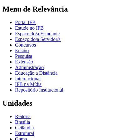
Menu de Relevância
Portal IFB
Estude no IFB
Espaço do/a Estudante
Espaço do/a Servidor/a
Concursos
Ensino
Pesquisa
Extensão
Administração
Educação a Distância
Internacional
IFB na Mídia
Repositório Institucional
Unidades
Reitoria
Brasília
Ceilândia
Estrutural
Gama