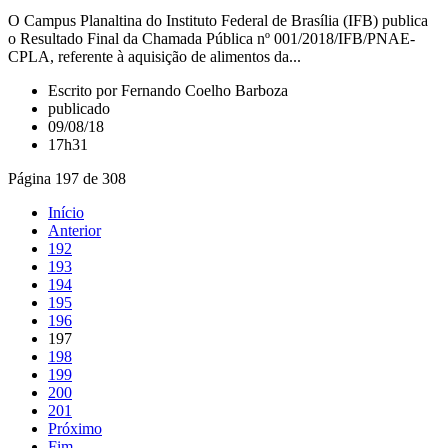
O Campus Planaltina do Instituto Federal de Brasília (IFB) publica
o Resultado Final da Chamada Pública nº 001/2018/IFB/PNAE-
CPLA, referente à aquisição de alimentos da...
Escrito por Fernando Coelho Barboza
publicado
09/08/18
17h31
Página 197 de 308
Início
Anterior
192
193
194
195
196
197
198
199
200
201
Próximo
Fim