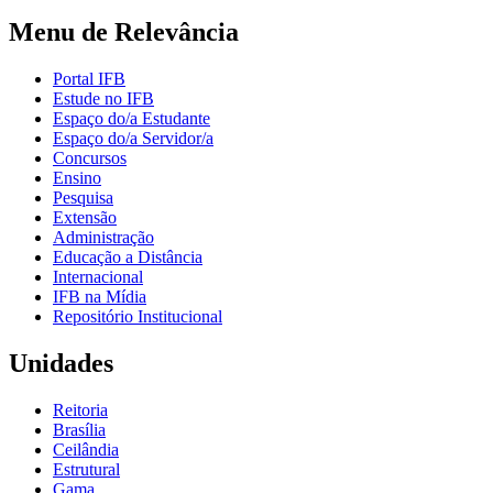
Menu de Relevância
Portal IFB
Estude no IFB
Espaço do/a Estudante
Espaço do/a Servidor/a
Concursos
Ensino
Pesquisa
Extensão
Administração
Educação a Distância
Internacional
IFB na Mídia
Repositório Institucional
Unidades
Reitoria
Brasília
Ceilândia
Estrutural
Gama