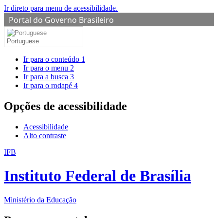
Ir direto para menu de acessibilidade.
Portal do Governo Brasileiro
Portuguese
Ir para o conteúdo
1
Ir para o menu
2
Ir para a busca
3
Ir para o rodapé
4
Opções de acessibilidade
Acessibilidade
Alto contraste
IFB
Instituto Federal de Brasília
Ministério da Educação