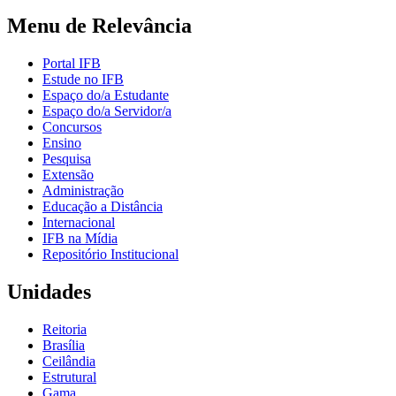
Menu de Relevância
Portal IFB
Estude no IFB
Espaço do/a Estudante
Espaço do/a Servidor/a
Concursos
Ensino
Pesquisa
Extensão
Administração
Educação a Distância
Internacional
IFB na Mídia
Repositório Institucional
Unidades
Reitoria
Brasília
Ceilândia
Estrutural
Gama