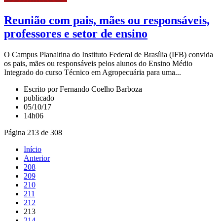
Reunião com pais, mães ou responsáveis,
professores e setor de ensino
O Campus Planaltina do Instituto Federal de Brasília (IFB) convida
os pais, mães ou responsáveis pelos alunos do Ensino Médio
Integrado do curso Técnico em Agropecuária para uma...
Escrito por Fernando Coelho Barboza
publicado
05/10/17
14h06
Página 213 de 308
Início
Anterior
208
209
210
211
212
213
214