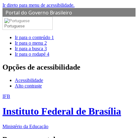
Ir direto para menu de acessibilidade.
Portal do Governo Brasileiro
Portuguese
Ir para o conteúdo
1
Ir para o menu
2
Ir para a busca
3
Ir para o rodapé
4
Opções de acessibilidade
Acessibilidade
Alto contraste
IFB
Instituto Federal de Brasília
Ministério da Educação