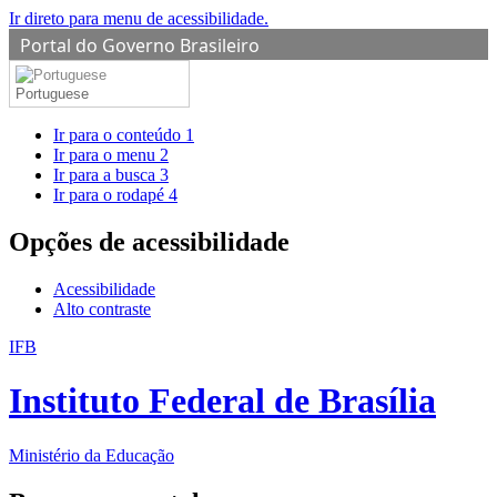
Ir direto para menu de acessibilidade.
Portal do Governo Brasileiro
Portuguese
Ir para o conteúdo
1
Ir para o menu
2
Ir para a busca
3
Ir para o rodapé
4
Opções de acessibilidade
Acessibilidade
Alto contraste
IFB
Instituto Federal de Brasília
Ministério da Educação