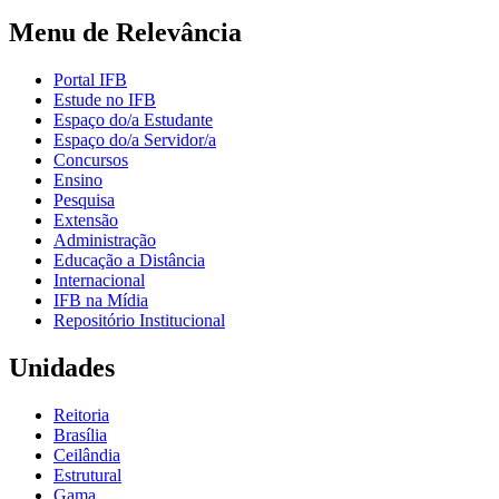
Menu de Relevância
Portal IFB
Estude no IFB
Espaço do/a Estudante
Espaço do/a Servidor/a
Concursos
Ensino
Pesquisa
Extensão
Administração
Educação a Distância
Internacional
IFB na Mídia
Repositório Institucional
Unidades
Reitoria
Brasília
Ceilândia
Estrutural
Gama