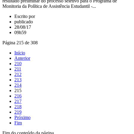
resultado preliminar do processo seletivo para o Programa de
Monitoria da Política de Assistência Estudantil -...
Escrito por
publicado
28/08/17
09h59
Página 215 de 308
Início
Anterior
210
211
212
213
214
215
216
217
218
219
Próximo
Fim
Fim do conteúdo da página