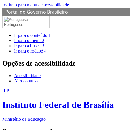
Ir direto para menu de acessibilidade.
Portal do Governo Brasileiro
Portuguese
Ir para o conteúdo
1
Ir para o menu
2
Ir para a busca
3
Ir para o rodapé
4
Opções de acessibilidade
Acessibilidade
Alto contraste
IFB
Instituto Federal de Brasília
Ministério da Educação