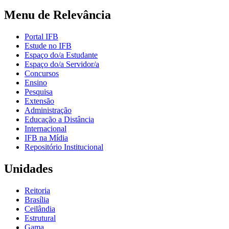
Menu de Relevância
Portal IFB
Estude no IFB
Espaço do/a Estudante
Espaço do/a Servidor/a
Concursos
Ensino
Pesquisa
Extensão
Administração
Educação a Distância
Internacional
IFB na Mídia
Repositório Institucional
Unidades
Reitoria
Brasília
Ceilândia
Estrutural
Gama