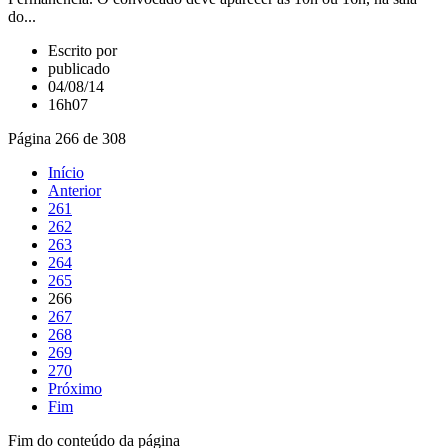
do...
Escrito por
publicado
04/08/14
16h07
Página 266 de 308
Início
Anterior
261
262
263
264
265
266
267
268
269
270
Próximo
Fim
Fim do conteúdo da página