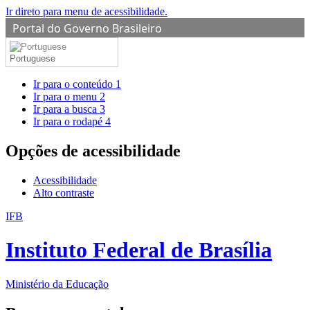
Ir direto para menu de acessibilidade.
Portal do Governo Brasileiro
Portuguese
Ir para o conteúdo
1
Ir para o menu
2
Ir para a busca
3
Ir para o rodapé
4
Opções de acessibilidade
Acessibilidade
Alto contraste
IFB
Instituto Federal de Brasília
Ministério da Educação