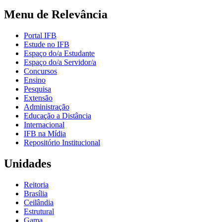
Menu de Relevância
Portal IFB
Estude no IFB
Espaço do/a Estudante
Espaço do/a Servidor/a
Concursos
Ensino
Pesquisa
Extensão
Administração
Educação a Distância
Internacional
IFB na Mídia
Repositório Institucional
Unidades
Reitoria
Brasília
Ceilândia
Estrutural
Gama