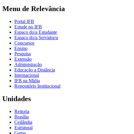
Menu de Relevância
Portal IFB
Estude no IFB
Espaço do/a Estudante
Espaço do/a Servidor/a
Concursos
Ensino
Pesquisa
Extensão
Administração
Educação a Distância
Internacional
IFB na Mídia
Repositório Institucional
Unidades
Reitoria
Brasília
Ceilândia
Estrutural
Gama