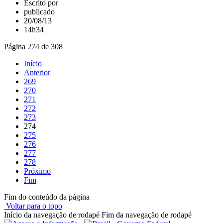
Escrito por
publicado
20/08/13
14h34
Página 274 de 308
Início
Anterior
269
270
271
272
273
274
275
276
277
278
Próximo
Fim
Fim do conteúdo da página
Voltar para o topo
Início da navegação de rodapé
Fim da navegação de rodapé