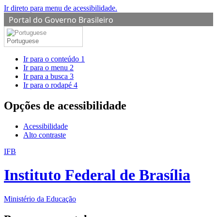
Ir direto para menu de acessibilidade.
Portal do Governo Brasileiro
Portuguese
Ir para o conteúdo
1
Ir para o menu
2
Ir para a busca
3
Ir para o rodapé
4
Opções de acessibilidade
Acessibilidade
Alto contraste
IFB
Instituto Federal de Brasília
Ministério da Educação