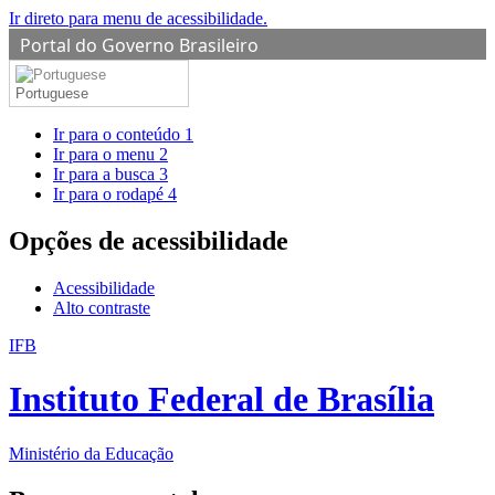
Ir direto para menu de acessibilidade.
Portal do Governo Brasileiro
Portuguese
Ir para o conteúdo
1
Ir para o menu
2
Ir para a busca
3
Ir para o rodapé
4
Opções de acessibilidade
Acessibilidade
Alto contraste
IFB
Instituto Federal de Brasília
Ministério da Educação