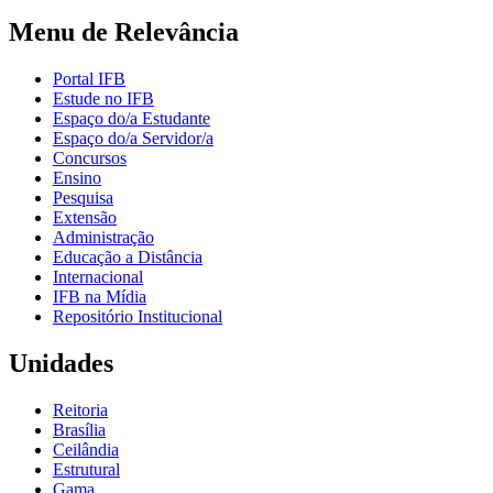
Menu de Relevância
Portal IFB
Estude no IFB
Espaço do/a Estudante
Espaço do/a Servidor/a
Concursos
Ensino
Pesquisa
Extensão
Administração
Educação a Distância
Internacional
IFB na Mídia
Repositório Institucional
Unidades
Reitoria
Brasília
Ceilândia
Estrutural
Gama