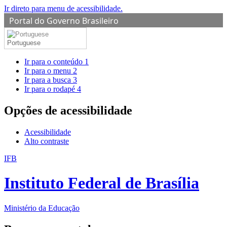
Ir direto para menu de acessibilidade.
Portal do Governo Brasileiro
Portuguese
Ir para o conteúdo
1
Ir para o menu
2
Ir para a busca
3
Ir para o rodapé
4
Opções de acessibilidade
Acessibilidade
Alto contraste
IFB
Instituto Federal de Brasília
Ministério da Educação