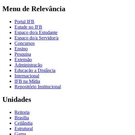
Menu de Relevância
Portal IFB
Estude no IFB
Espaço do/a Estudante
Espaço do/a Servidor/a
Concursos
Ensino
Pesquisa
Extensão
Administração
Educação a Distância
Internacional
IFB na Mídia
Repositório Institucional
Unidades
Reitoria
Brasília
Ceilândia
Estrutural
Gama