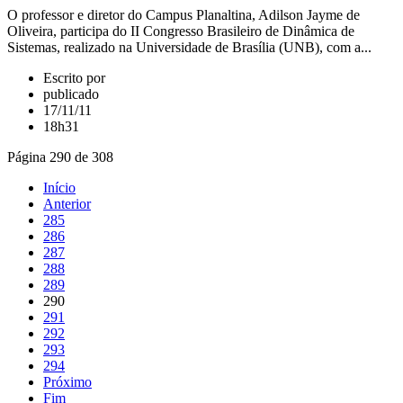
O professor e diretor do Campus Planaltina, Adilson Jayme de
Oliveira, participa do II Congresso Brasileiro de Dinâmica de
Sistemas, realizado na Universidade de Brasília (UNB), com a...
Escrito por
publicado
17/11/11
18h31
Página 290 de 308
Início
Anterior
285
286
287
288
289
290
291
292
293
294
Próximo
Fim