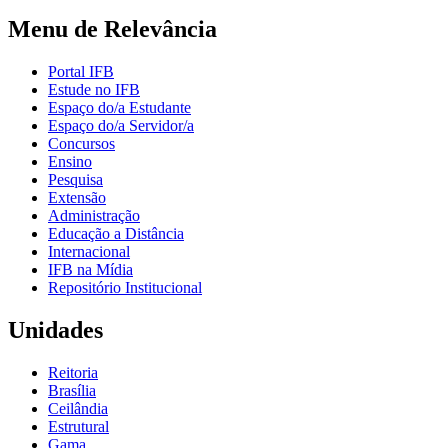
Menu de Relevância
Portal IFB
Estude no IFB
Espaço do/a Estudante
Espaço do/a Servidor/a
Concursos
Ensino
Pesquisa
Extensão
Administração
Educação a Distância
Internacional
IFB na Mídia
Repositório Institucional
Unidades
Reitoria
Brasília
Ceilândia
Estrutural
Gama