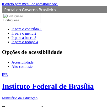
Ir direto para menu de acessibilidade.
Portal do Governo Brasileiro
Portuguese
Ir para o conteúdo
1
Ir para o menu
2
Ir para a busca
3
Ir para o rodapé
4
Opções de acessibilidade
Acessibilidade
Alto contraste
IFB
Instituto Federal de Brasília
Ministério da Educação