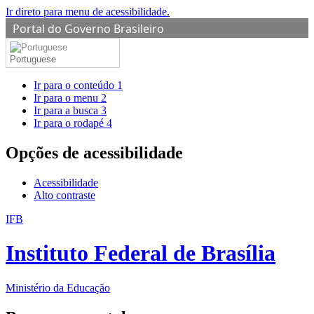
Ir direto para menu de acessibilidade.
Portal do Governo Brasileiro
Portuguese
Ir para o conteúdo
1
Ir para o menu
2
Ir para a busca
3
Ir para o rodapé
4
Opções de acessibilidade
Acessibilidade
Alto contraste
IFB
Instituto Federal de Brasília
Ministério da Educação