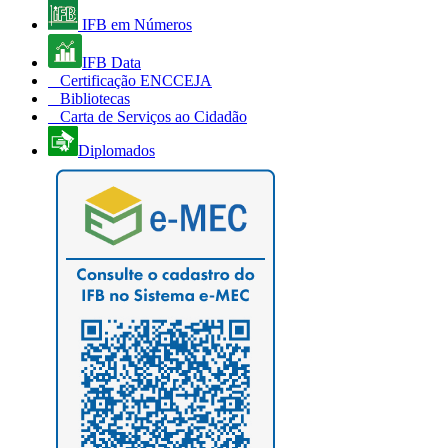
IFB em Números
IFB Data
Certificação ENCCEJA
Bibliotecas
Carta de Serviços ao Cidadão
Diplomados