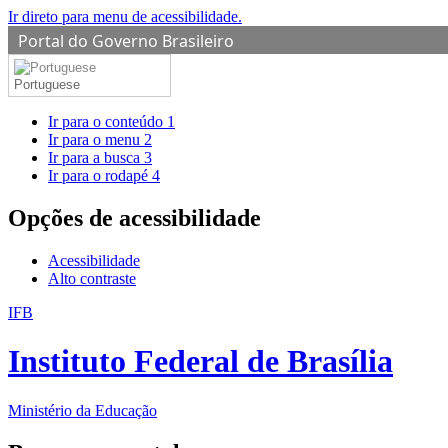
Ir direto para menu de acessibilidade.
Portal do Governo Brasileiro
Portuguese
Ir para o conteúdo
1
Ir para o menu
2
Ir para a busca
3
Ir para o rodapé
4
Opções de acessibilidade
Acessibilidade
Alto contraste
IFB
Instituto Federal de Brasília
Ministério da Educação