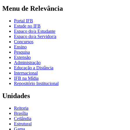
Menu de Relevância
Portal IFB
Estude no IFB
Espaço do/a Estudante
Espaço do/a Servidor/a
Concursos
Ensino
Pesquisa
Extensão
Administração
Educação a Distância
Internacional
IFB na Mídia
Repositório Institucional
Unidades
Reitoria
Brasília
Ceilândia
Estrutural
Gama