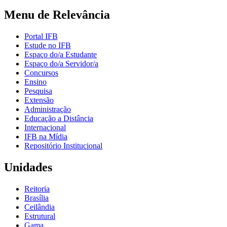
Menu de Relevância
Portal IFB
Estude no IFB
Espaço do/a Estudante
Espaço do/a Servidor/a
Concursos
Ensino
Pesquisa
Extensão
Administração
Educação a Distância
Internacional
IFB na Mídia
Repositório Institucional
Unidades
Reitoria
Brasília
Ceilândia
Estrutural
Gama