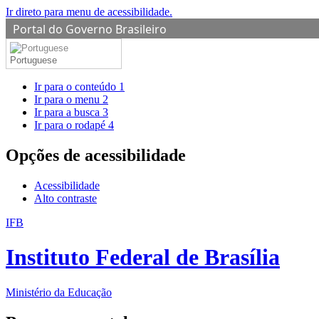
Ir direto para menu de acessibilidade.
Portal do Governo Brasileiro
Portuguese
Ir para o conteúdo
1
Ir para o menu
2
Ir para a busca
3
Ir para o rodapé
4
Opções de acessibilidade
Acessibilidade
Alto contraste
IFB
Instituto Federal de Brasília
Ministério da Educação