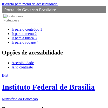
Ir direto para menu de acessibilidade.
Portal do Governo Brasileiro
Portuguese
Ir para o conteúdo
1
Ir para o menu
2
Ir para a busca
3
Ir para o rodapé
4
Opções de acessibilidade
Acessibilidade
Alto contraste
IFB
Instituto Federal de Brasília
Ministério da Educação