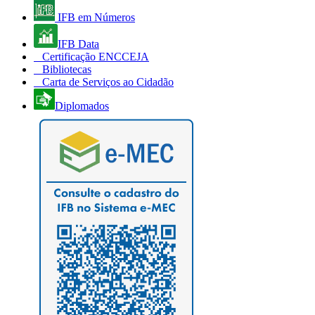
IFB em Números
IFB Data
Certificação ENCCEJA
Bibliotecas
Carta de Serviços ao Cidadão
Diplomados