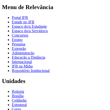
Menu de Relevância
Portal IFB
Estude no IFB
Espaço do/a Estudante
Espaço do/a Servidor/a
Concursos
Ensino
Pesquisa
Extensão
Administração
Educação a Distância
Internacional
IFB na Mídia
Repositório Institucional
Unidades
Reitoria
Brasília
Ceilândia
Estrutural
Gama