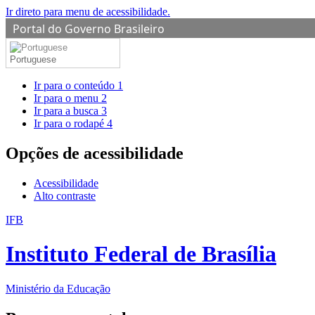
Ir direto para menu de acessibilidade.
Portal do Governo Brasileiro
Portuguese
Ir para o conteúdo
1
Ir para o menu
2
Ir para a busca
3
Ir para o rodapé
4
Opções de acessibilidade
Acessibilidade
Alto contraste
IFB
Instituto Federal de Brasília
Ministério da Educação