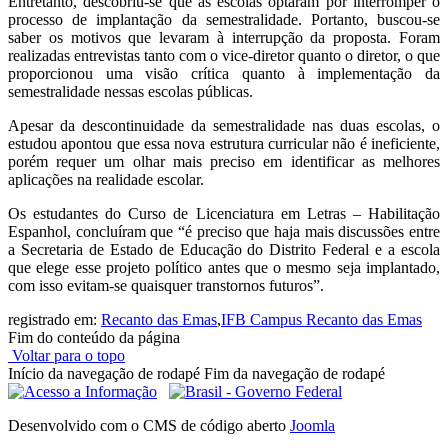
Entretanto, descobriu-se que as escolas optaram por interromper o
processo de implantação da semestralidade. Portanto, buscou-se
saber os motivos que levaram à interrupção da proposta. Foram
realizadas entrevistas tanto com o vice-diretor quanto o diretor, o que
proporcionou uma visão crítica quanto à implementação da
semestralidade nessas escolas públicas.
Apesar da descontinuidade da semestralidade nas duas escolas, o
estudou apontou que essa nova estrutura curricular não é ineficiente,
porém requer um olhar mais preciso em identificar as melhores
aplicações na realidade escolar.
Os estudantes do Curso de Licenciatura em Letras – Habilitação
Espanhol, concluíram que “é preciso que haja mais discussões entre
a Secretaria de Estado de Educação do Distrito Federal e a escola
que elege esse projeto político antes que o mesmo seja implantado,
com isso evitam-se quaisquer transtornos futuros”.
registrado em:
Recanto das Emas
,
IFB Campus Recanto das Emas
Fim do conteúdo da página
Voltar para o topo
Início da navegação de rodapé
Fim da navegação de rodapé
Desenvolvido com o CMS de código aberto
Joomla