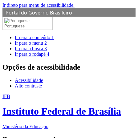
Ir direto para menu de acessibilidade.
Portal do Governo Brasileiro
Portuguese
Ir para o conteúdo
1
Ir para o menu
2
Ir para a busca
3
Ir para o rodapé
4
Opções de acessibilidade
Acessibilidade
Alto contraste
IFB
Instituto Federal de Brasília
Ministério da Educação