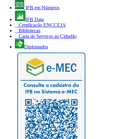
IFB em Números
IFB Data
Certificação ENCCEJA
Bibliotecas
Carta de Serviços ao Cidadão
Diplomados