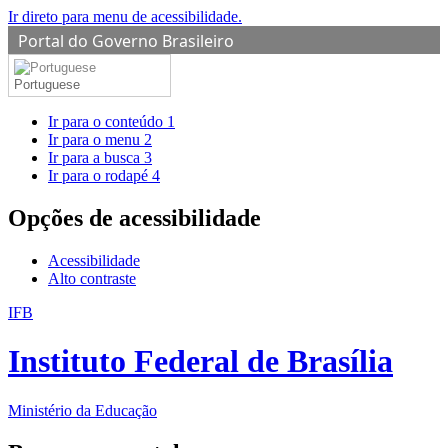
Ir direto para menu de acessibilidade.
Portal do Governo Brasileiro
Portuguese
Ir para o conteúdo
1
Ir para o menu
2
Ir para a busca
3
Ir para o rodapé
4
Opções de acessibilidade
Acessibilidade
Alto contraste
IFB
Instituto Federal de Brasília
Ministério da Educação