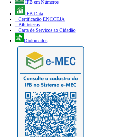
IFB em Números
IFB Data
Certificação ENCCEJA
Bibliotecas
Carta de Serviços ao Cidadão
Diplomados